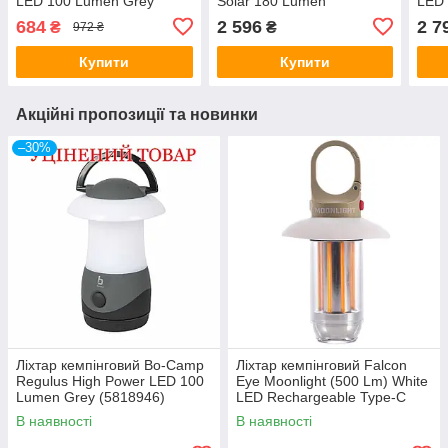
LED 100 Lumen Grey
Solar 180 Lumen
LED 
(5818946) Discounted
White/Grey/Black
Lume
684
2 596
2 7
₴
₴
972 ₴
(5818735)
(581
Купити
Купити
Акційні пропозиції та новинки
–30%
Ліхтар кемпінговий Bo-Camp
Ліхтар кемпінговий Falcon
Regulus High Power LED 100
Eye Moonlight (500 Lm) White
Lumen Grey (5818946)
LED Rechargeable Type-C
Discounted
(FCL0029)
В наявності
В наявності