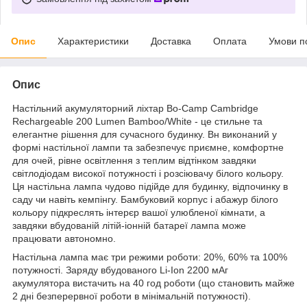
Опис
Характеристики
Доставка
Оплата
Умови п
Опис
Настільний акумуляторний ліхтар Bo-Camp Cambridge
Rechargeable 200 Lumen Bamboo/White - це стильне та
елегантне рішення для сучасного будинку. Вн виконаний у
формі настільної лампи та забезпечує приємне, комфортне
для очей, рівне освітлення з теплим відтінком завдяки
світлодіодам високої потужності і розсіювачу білого кольору.
Ця настільна лампа чудово підійде для будинку, відпочинку в
саду чи навіть кемпінгу. Бамбуковий корпус і абажур білого
кольору підкреслять інтерєр вашої улюбленої кімнати, а
завдяки вбудованій літій-іонній батареї лампа може
працювати автономно.
Настільна лампа має три режими роботи: 20%, 60% та 100%
потужності. Заряду вбудованого Li-Ion 2200 мАг
акумулятора вистачить на 40 год роботи (що становить майже
2 дні безперервної роботи в мінімальній потужності).