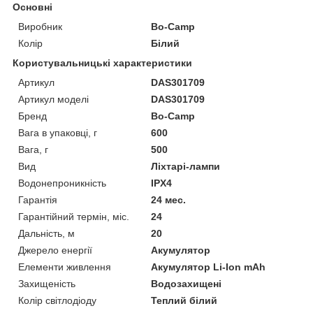
Основні
Виробник
Bo-Camp
Колір
Білий
Користувальницькі характеристики
Артикул
DAS301709
Артикул моделі
DAS301709
Бренд
Bo-Camp
Вага в упаковці, г
600
Вага, г
500
Вид
Ліхтарі-лампи
Водонепроникність
IPX4
Гарантія
24 мес.
Гарантійний термін, міс.
24
Дальність, м
20
Джерело енергії
Акумулятор
Елементи живлення
Акумулятор Li-Ion mAh
Захищеність
Водозахищені
Колір світлодіоду
Теплий білий