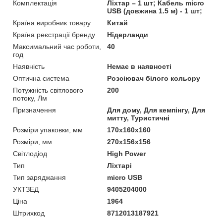
Комплектація
Ліхтар – 1 шт; Кабель micro
USB (довжина 1.5 м) - 1 шт;
Країна виробник товару
Китай
Країна реєстрації бренду
Нідерланди
Максимальний час роботи,
40
год
Наявність
Немає в наявності
Оптична система
Розсіювач білого кольору
Потужність світлового
200
потоку, Лм
Призначення
Для дому, Для кемпінгу, Для
митту, Туристичні
Розміри упаковки, мм
170х160х160
Розміри, мм
270х156х156
Світлодіод
High Power
Тип
Ліхтарі
Тип заряджання
micro USB
УКТЗЕД
9405204000
Ціна
1964
Штрихкод
8712013187921