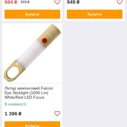
684
949
₴
₴
972 ₴
Купити
Купити
Ліхтар кемпінговий Falcon
Eye Sticklight (1000 Lm)
White/Red LED Focus
Magnetic USB-C (FCL0028)
В наявності
1 396
₴
Купити