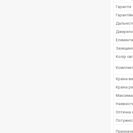
Гарантія
Гарантійн
Дальніст
Джерело 
Елементи
Захищені
Колір св
Комплект
Країна в
Країна ре
Максимал
Наявніст
Оптична 
Потужніс
Признач