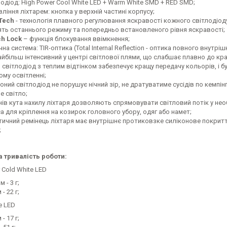
лодіод: High Power Cool White LED + Warm White SMD + RED SMD;
ління ліхтарем: кнопка у верхній частині корпусу;
Tech
- технологія плавного регулювання яскравості кожного світлодіод
ять останнього режиму та попередньо встановленого рівня яскравості;
ch Lock
– функція блокування ввімкнення;
на система: TIR-оптика (Total Internal Reflection - оптика повного внут
айбільш інтенсивний у центрі світлової плями, що слабшає плавно до кра
й світлодіод з теплим відтінком забезпечує кращу передачу кольорів, і 
му освітленні;
оний світлодіод не порушує нічний зір, не дратуватиме сусідів по кемпі
е світло;
внів кута нахилу ліхтаря дозволяють спрямовувати світловий потік у нео
са для кріплення на козирок головного убору, одяг або намет;
тичний ремінець ліхтаря має внутрішнє протиковзке силіконове покриття
;
 тривалість роботи:
 Cold White LED
м - 3 г;
 - 22 г;
e LED
 - 17 г;