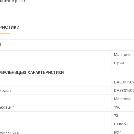
антії:
5 років
РИСТИКИ
І
к
Mactronic
Сірий
УВАЛЬНИЦЬКІ ХАРАКТЕРИСТИКИ
DAS30150
моделі
DAS30150
Mactronic
аковці, г
196
73
Налобні
оникність
IPX4