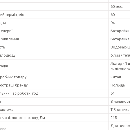
60 мес.
ий термін, міс.
60
ь, м
94
енергії
Батарейки
 живлення
Батарейка 
сть
Водозахище
ітлодіоду
білий / те
Ліхтар - 1 
ація
силіконови
иробник товару
Китай
єстрації бренду
Польща
ьний час роботи, год
51
ь
В наявност
система
TIR-оптика
ть світлового потоку, Лм
215
Для велоси
ення