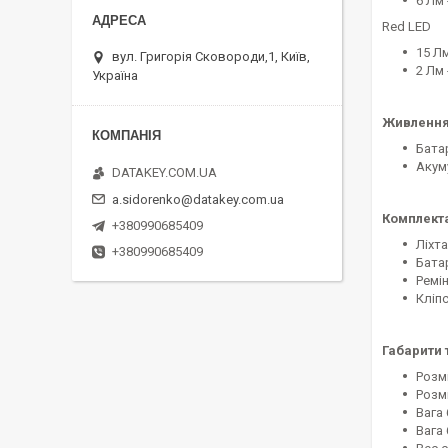
6 Лм -
Red LED
15 Лм
вул. Григорія Сковороди,1, Київ,
2 Лм -
Україна
Живлення
Батар
Акум
DATAKEY.COM.UA
a.sidorenko@datakey.com.ua
Комплекта
+380990685409
Ліхта
+380990685409
Батар
Ремі
Кліпс
Габарити 
Розмі
Розмі
Вага 
Вага 