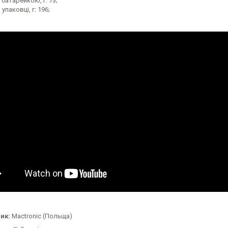
 батарейкою, г: 73;
 упаковці, г: 196;
ик:
Mactronic (Польща)