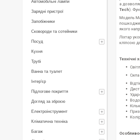
Автомобільні лампи
а дозволя
Tech
). Фу
Зарядні пристрої
Модель Mac
Запобіжники
пошкоджень
якого напр
Сковороди та сотейники
Ліхтар ук
Посуд
кліпсою дл
Кухня
Технічні 
Трубі
Світл
Ванна та туалет
Сила 
Інтер'єр
Відт
Диста
Підлогове покриття
Ударо
Водон
Догляд за зброєю
Кіль
Електроінструмент
Призн
Колір
Кліматична техніка
Багаж
Особливос