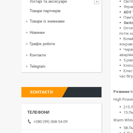
Ліхтарі та аксесуари
Світ
Управ
Товари партнерів
ADS 
Пам'
Товари із знижками
Swit
Оптич
Новинки
потік н
Біли
Графік роботи
яскраво
Черв
аварійн
Контакти
5 рі
Кліп
Telegram
Елас
час бігу
Режими та
КОНТАКТИ
High Power
215 Л
15 Лм
Warm Whit
+380 (99) 068-54-09
58 Лм