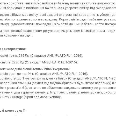
ють користувачеві вільно вибирати бажану інтенсивність за допомогою 
нкція блокування включення
Switch Lock
убереже ліхтар від випадкового
tronic Blazer має всі сучасні захисні системи, які дозволяють уберегти 
 або попадання вологи всередину. Корпус цієї моделі забезпечує захист
ямку) і ударостійкість при падінні з висоти до 1 м на бетон. Тобто ліхта
омплектований еластичним регульованим ременем із силіконовим покритт
я кріплення на одяг.
характеристики:
овий потік: 215 Лм (Стандарт ANSI/PLATO FL 1-2016);
світла: 2230 Кд (Стандарт ANSI/PLATO FL 1-2016);
інок: холодний білий+теплий білий+червоний;
нція освітлення: 94 м (Стандарт ANSI/PLATO FL 1-2016);
стійкість: до 1 метра при падінні на бетон (Стандарт ANSI/PLATO FL 1-20
епроникність: IPX4 (захист від водних бризок з будь-якого напрямку) (С
кість режимів: 6 (фактично не обмежена завдяки плавному регулюванню 
ачення: для туризму, кемпінгу, бігу, трейлраннінгу, велотуризму, риболо
: Grey / Orange (сірий / помаранчевий);
ті конструкції: