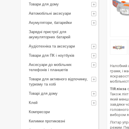
Товари для дому
Автомобільні аксесуари
Акумулятори, батарейки
Зарядні пристрої для
акумуляторних батарей
Аудіотехніка та аксесуари
Товари для ПК і ноутбуків
Аксесуари до мобільних
Налобний л
телефонів і планшетів
грами, і м
яскравості
Товари для активного відпочинку,
мобільніст
туризму та хобі
TIR лінза
с
Товарі для дому
Також ліхт
який менш 
Клей
завдяки чо
головного 
Компресори
вибором як
Килимки протиковзні
Ліхтар упр
режим. Пе