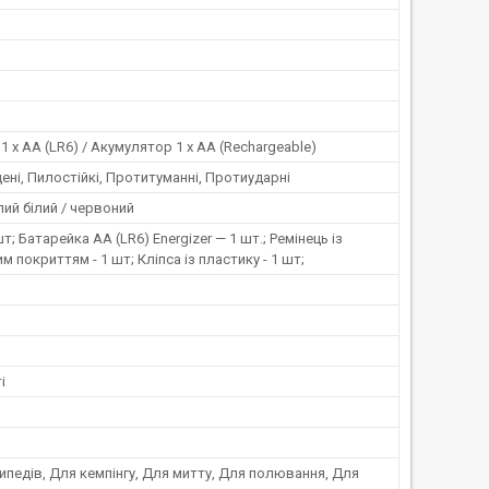
1 х АА (LR6) / Акумулятор 1 х АА (Rechargeable)
ні, Пилостійкі, Протитуманні, Протиударні
плий білий / червоний
шт; Батарейка АА (LR6) Energizer — 1 шт.; Ремінець із
м покриттям - 1 шт; Кліпса із пластику - 1 шт;
і
педів, Для кемпінгу, Для митту, Для полювання, Для