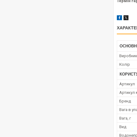
Термін гар
ХАРАКТЕ
ОСНОВН
Виробни
Колір
КОРИСТ
Артикул
Артикул 
Бренд
Вага в уп
Вага, г
Вид
Водонепр