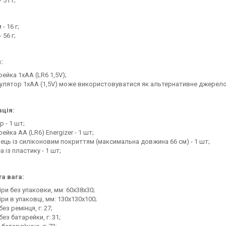
 51 г;
 - 16 г;
 56 г;
:
ейка 1хАА (LR6 1,5V);
улятор 1хАА (1,5V) може використовуватися як альтернативне джерел
ція:
р - 1 шт;
ейка АА (LR6) Energizer - 1 шт;
нець із силіконовим покриттям (максимальна довжина 66 см) - 1 шт;
а із пластику - 1 шт;
та вага:
ри без упаковки, мм: 60x38х30;
ри в упаковці, мм: 130x130x100;
без ремінця, г: 27;
без батарейки, г: 31;