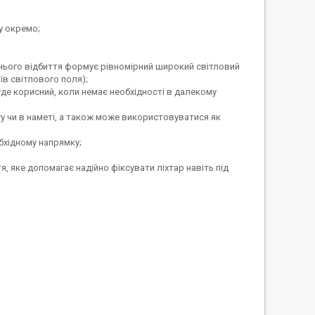
у окремо;
рішнього відбиття формує рівномірний широкий світловий
їв світлового поля);
буде корисний, коли немає необхідності в далекому
нгу чи в наметі, а також може використовуватися як
бхідному напрямку;
, яке допомагає надійно фіксувати ліхтар навіть під