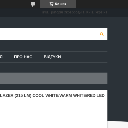
Кошик
вул. Григорія Сковороди,1, Київ, Україна
Я
ПРО НАС
ВІДГУКИ
AZER (215 LM) COOL WHITE/WARM WHITE/RED LED