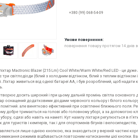
+380 (99) 068-54-09
повернення товару протягом 14 днів
з
іхтар Mactronic Blazer (215 Lm) Cool White/Warm White/Red LED - це дуже
ає три світлодіоди (білий з холодним відтінком, білий з теплим відтінк
. Ліхтар живиться від однієї батареї АА, і був розроблений, щоб надат
ь.
творює досить широкий і при цьому дальній промінь світла основного ді
ар оснащений додатковими діодами червоного кольору і білого кольору 
помітний. але винятково ефективний при освітленні ближнього поля. Ре
му добре тримається на голові або головному уборі, а за допомогою кліп
убору, одязі або навіть на наметі. Кут нахилу ліхтаря регулюється в п'ят
 для туристів і кемперів, так і для спортсменів бігунів і велосипедисті
авляється лише однією кнопкою, яка знаходиться у верхній частині кор
ремикання режимів відбувається повторним натисканням цієї кнопки. Ва