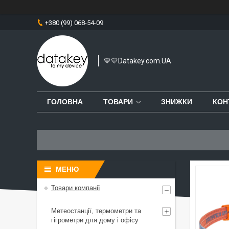
+380 (99) 068-54-09
💙💛Datakey.com.UA
ГОЛОВНА
ТОВАРИ
ЗНИЖКИ
КОН
Товари компанії
Метеостанції, термометри та
гігрометри для дому і офісу