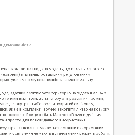
а домовленістю
 легка, компактна і надійна модель, що важить всього 73
ом і червоний) з плавним роздільним регулюванням
и користувачам повну незалежність та максимальну
ода, здатний освітлювати територію на відстані до 94 м.
з теплим відтінком, вони генерують розсіяний промінь,
мінець з внутрішньої сторони покритий силіконом,
си, яка є в комплекті, зручно закріпити ліхтар на козирку
и положеннях. Все це робить Mactronic Blazer відмінним
в, та й просто для повсякденного використання.
пусу. При натисканні вмикається останній використаний
ріанти освітлення не мають встановлених режимів роботи,