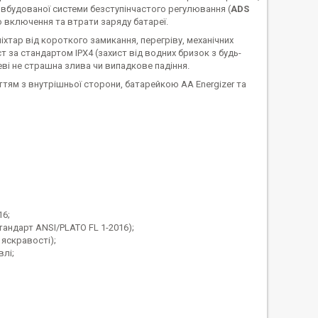
вбудованої системи безступінчастого регулювання (
ADS
 включення та втрати заряду батареї.
ліхтар від короткого замикання, перегріву, механічних
 за стандартом IPХ4 (захист від водних бризок з будь-
реві не страшна злива чи випадкове падіння.
ям з внутрішньої сторони, батарейкою АА Energizer та
16;
тандарт ANSI/PLATO FL 1-2016);
яскравості);
влі;