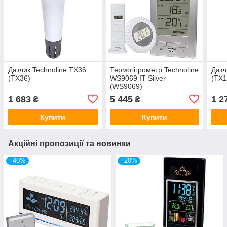
Датчик Technoline TX36
Термогігрометр Technoline
Датч
(TX36)
WS9069 IT Silver
(TX1
(WS9069)
1 683
5 445
1 2
₴
₴
Купити
Купити
Акційні пропозиції та новинки
–40%
–20%