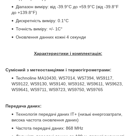
Діапазон виміру: від -39.9°C до +59.9°C (від -39.8°F
до +139.8°F)
Дискретність виміру: 0.1°C
Точність виміру: +/- 1C°
Оновлення данних кожні 4 секунди
Характеристики і комплектація:
Сумісний з метеостанціями і термогігрометрами:
Technoline MA10430, WS7014, WS7394, WS9117,
WS9122, WS9130, WS9140, WS9162, WS9611, WS9623,
WS9641, WS9711, WS9723, WS9750, WS9765
Передача даних:
Технологія передачі даних IT+ (низькі енергозатрати,
висока частота оновлення даних)
Частота передачі даних: 868 MHz