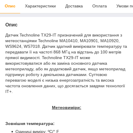
Опис
Характеристики
Доставка
Оплата
Умови п
Опис
Датчик Technoline TX29-IT призначений для використання з
метеостанціями Technoline MA10410, MA10901, MA10920,
WS9624, WS7018. Датчик здатний вимірювати температуру та
передавати її на частоті 868 МГц на відстань до 100 метрів
прямої видимості. Technoline TX29-IT може
використовуватися або як заміна основного датчика
метеоприладу, або як додатковий датчик, якщо метеоприлад
підтримує роботу з декількома датчиками. Суттєвою
перевагою моделі є низька енергозатратність та висока
частота оновлення даних, що досягається завдяки технології
IT+.
Метеовиміри:
Зовнішня температура:
Одиниці виміру: ºС/° F