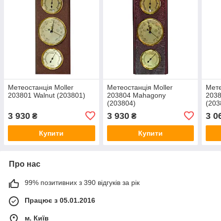
Метеостанція Moller
Метеостанція Moller
Мете
203801 Walnut (203801)
203804 Mahagony
2038
(203804)
(203
3 930
3 930
3 0
₴
₴
Купити
Купити
Про нас
99% позитивних з 390 відгуків за рік
Працює з 05.01.2016
м. Київ