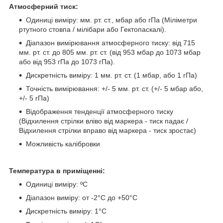
Атмосферний тиск:
Одиниці виміру: мм. рт. ст., мбар або гПа (Міліметри
ртутного стовпа / мілібари або Гектопаскалі).
Діапазон вимірювання атмосферного тиску: від 715
мм. рт. ст. до 805 мм. рт. ст. (від 953 мбар до 1073 мбар
або від 953 гПа до 1073 гПа).
Дискретність виміру: 1 мм. рт. ст. (1 мбар, або 1 гПа)
Точність вимірювання: +/- 5 мм. рт. ст. (+/- 5 мбар або,
+/- 5 гПа)
Відображення тенденції атмосферного тиску
(Відхилення стрілки вліво від маркера - тиск падає /
Відхилення стрілки вправо від маркера - тиск зростає)
Можливість калібровки
Температура в приміщенні:
Одиниці виміру: ºС
Діапазон виміру: от -2°C до +50°C
Дискретність виміру: 1°C