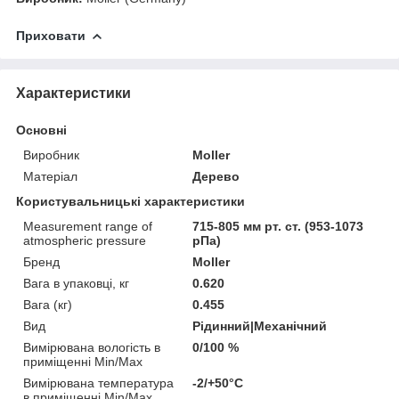
Приховати
Характеристики
Основні
Виробник
Moller
Матеріал
Дерево
Користувальницькі характеристики
Measurement range of
715-805 мм рт. ст. (953-1073
atmospheric pressure
рПа)
Бренд
Moller
Вага в упаковці, кг
0.620
Вага (кг)
0.455
Вид
Рідинний|Механічний
Вимірювана вологість в
0/100 %
приміщенні Min/Max
Вимірювана температура
-2/+50°C
в приміщенні Min/Max