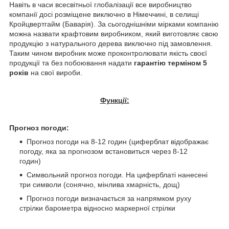
Навіть в часи всесвітньої глобалізації все виробництво
компанії досі розміщене виключно в Німеччині, в селищі
Кройцвертгайм (Баварія). За сьогоднішніми мірками компанію
можна назвати крафтовим виробником, який виготовляє свою
продукцію з натурального дерева виключно під замовлення.
Таким чином виробник може проконтролювати якість своєї
продукції та без побоювання надати
гарантію терміном 5
років
на свої вироби.
Функції:
Прогноз погоди:
Прогноз погоди на 8-12 годин (циферблат відображає
погоду, яка за прогнозом встановиться через 8-12
годин)
Символьний прогноз погоди. На циферблаті нанесені
три символи (сонячно, мінлива хмарність, дощ)
Прогноз погоди визначається за напрямком руху
стрілки барометра відносно маркерної стрілки