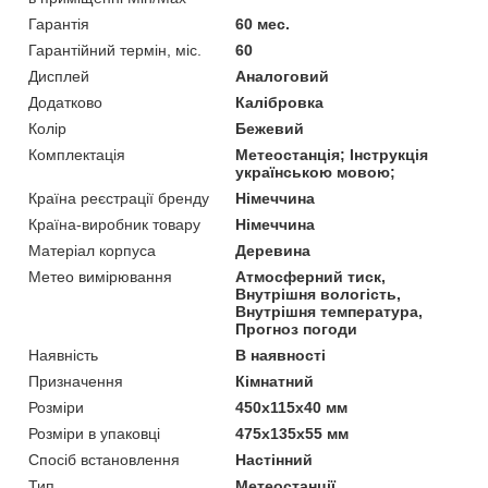
Гарантія
60 мес.
Гарантійний термін, міс.
60
Дисплей
Аналоговий
Додатково
Калібровка
Колір
Бежевий
Комплектація
Метеостанція; Інструкція
українською мовою;
Країна реєстрації бренду
Німеччина
Країна-виробник товару
Німеччина
Матеріал корпуса
Деревина
Метео вимірювання
Атмосферний тиск,
Внутрішня вологість,
Внутрішня температура,
Прогноз погоди
Наявність
В наявності
Призначення
Кімнатний
Розміри
450x115x40 мм
Розміри в упаковці
475х135х55 мм
Спосіб встановлення
Настінний
Тип
Метеостанції