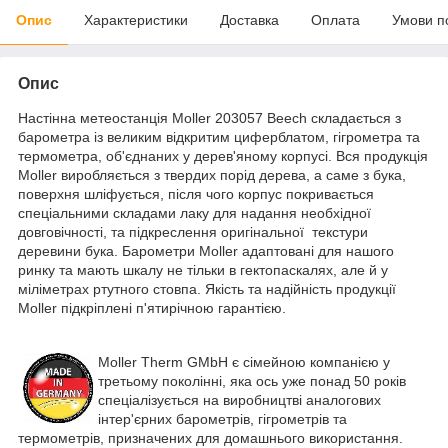
Опис
Характеристики
Доставка
Оплата
Умови п
Опис
Настінна метеостанція Moller 203057 Beech складається з
барометра із великим відкритим циферблатом, гігрометра та
термометра, об'єднаних у дерев'яному корпусі. Вся продукція
Moller виробляється з твердих порід дерева, а саме з бука,
поверхня шліфується, після чого корпус покривається
спеціальними складами лаку для надання необхідної
довговічності, та підкреслення оригінальної текстури
деревини бука. Барометри Moller адаптовані для нашого
ринку та мають шкалу не тільки в гектопаскалях, але й у
міліметрах ртутного стовпа. Якість та надійність продукції
Moller підкріплені п'ятирічною гарантією.
Moller Therm GMbH є сімейною компанією у
третьому поколінні, яка ось уже понад 50 років
спеціалізується на виробництві аналогових
інтер'єрних барометрів, гігрометрів та
термометрів, призначених для домашнього використання.