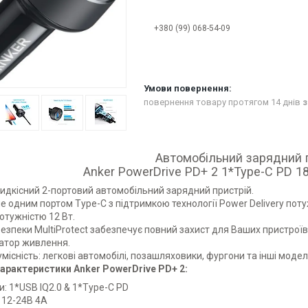
+380 (99) 068-54-09
повернення товару протягом 14 днів
з
Автомобільний зарядний 
Anker PowerDrive PD+ 2 1*Type-C PD 1
дкісний 2-портовий автомобільний зарядний пристрій.
 одним портом Type-C з підтримкою технології Power Delivery поту
отужністю 12 Вт.
езпеки MultiProtect забезпечує повний захист для Ваших пристроїв
атор живлення.
місність: легкові автомобілі, позашляховики, фургони та інші модел
характеристики Anker PowerDrive PD+ 2:
и: 1*USB IQ2.0 & 1*Type-C PD
: 12-24В 4A