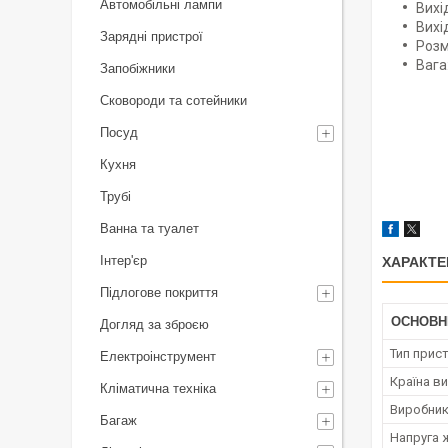
Автомобільні лампи
Вихі
Вихі
Зарядні пристрої
Розм
Вага:
Запобіжники
Сковороди та сотейники
Посуд
Кухня
Трубі
Ванна та туалет
Інтер'єр
ХАРАКТЕ
Підлогове покриття
ОСНОВН
Догляд за зброєю
Тип прис
Електроінструмент
Країна в
Кліматична техніка
Виробни
Багаж
Напруга 