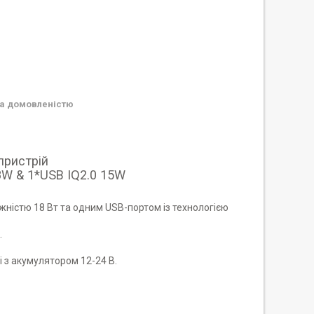
а домовленістю
пристрій
8W & 1*USB IQ2.0 15W
жністю 18 Вт та одним USB-портом із технологією
.
і з акумулятором 12-24 В.