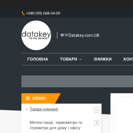
+380 (99) 068-54-09
💙💛Datakey.com.UA
ГОЛОВНА
ТОВАРИ
ЗНИЖКИ
КОН
Товари компанії
Метеостанції, термометри та
гігрометри для дому і офісу