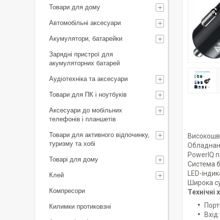
Товари для дому
Автомобільні аксесуари
Акумулятори, батарейки
Зарядні пристрої для
акумуляторних батарей
Аудіотехніка та аксесуари
Товари для ПК і ноутбуків
Аксесуари до мобільних
телефонів і планшетів
Товари для активного відпочинку,
Високошви
туризму та хобі
Обладнане
PowerIQ п
Товарі для дому
Система б
LED-індик
Клей
Широка су
Компресори
Технічні 
Порт
Килимки протиковзні
Вхід