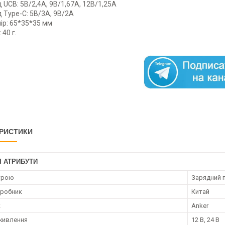
д UCB: 5В/2,4А, 9В/1,67А, 12В/1,25А
д Type-C: 5В/3А, 9В/2А
ір: 65*35*35 мм
 40 г.
РИСТИКИ
І АТРИБУТИ
трою
Зарядний 
иробник
Китай
к
Anker
живлення
12 В, 24 В