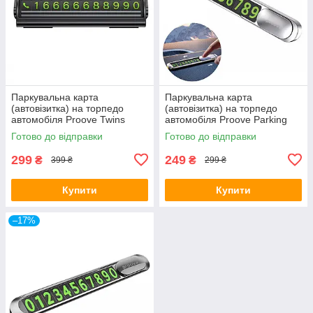
Паркувальна карта
Паркувальна карта
(автовізитка) на торпедо
(автовізитка) на торпедо
автомобіля Proove Twins
автомобіля Proove Parking
Parking Number Plate Black
Number Plate Metal Lock
Готово до відправки
Готово до відправки
Silver
299
249
₴
₴
399 ₴
299 ₴
Купити
Купити
–17%