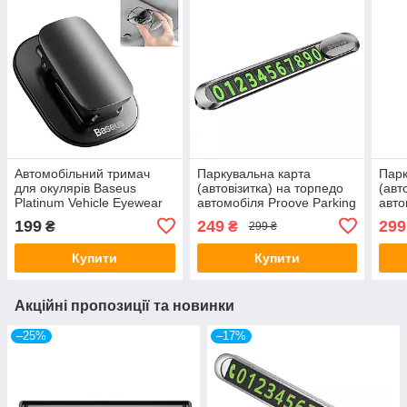
Автомобільний тримач
Паркувальна карта
Парк
для окулярів Baseus
(автовізитка) на торпедо
(авт
Platinum Vehicle Eyewear
автомобіля Proove Parking
авто
Clip (Paste type) Black
Number Plate Metal Lock
Park
199
249
299
₴
₴
299 ₴
(ACYJN-A01)
Dark Gray
Blac
Купити
Купити
Акційні пропозиції та новинки
–25%
–17%