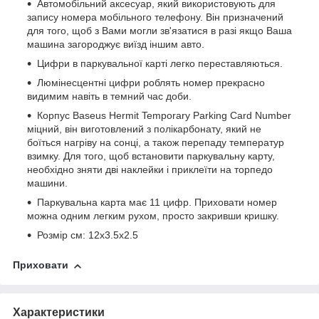
Автомобільний аксесуар, який використовують для
запису номера мобільного телефону. Він призначений
для того, щоб з Вами могли зв'язатися в разі якщо Ваша
машина загороджує виїзд іншим авто.
Цифри в паркувальної карті легко переставляються.
Люмінесцентні цифри роблять номер прекрасно
видимим навіть в темний час доби.
Корпус Baseus Hermit Temporary Parking Card Number
міцний, він виготовлений з полікарбонату, який не
боїться нагріву на сонці, а також перепаду температур
взимку. Для того, щоб встановити паркувальну карту,
необхідно зняти дві наклейки і приклеїти на торпедо
машини.
Паркувальна карта має 11 цифр. Приховати номер
можна одним легким рухом, просто закривши кришку.
Розмір см: 12x3.5x2.5
Приховати
Характеристики