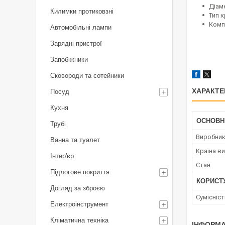
Діаме
Килимки протиковзні
Тип к
Комп
Автомобільні лампи
Зарядні пристрої
Запобіжники
Сковороди та сотейники
ХАРАКТЕ
Посуд
Кухня
ОСНОВН
Трубі
Виробни
Ванна та туалет
Країна в
Інтер'єр
Стан
Підлогове покриття
КОРИСТ
Догляд за зброєю
Сумісніст
Електроінструмент
Кліматична техніка
ІНФОРМА