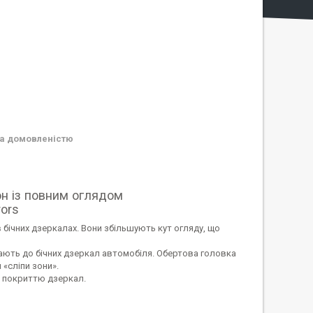
а домовленістю
он із повним оглядом
rors
бічних дзеркалах. Вони збільшують кут огляду, що
ають до бічних дзеркал автомобіля. Обертова головка
 «сліпи зони».
 покриттю дзеркал.