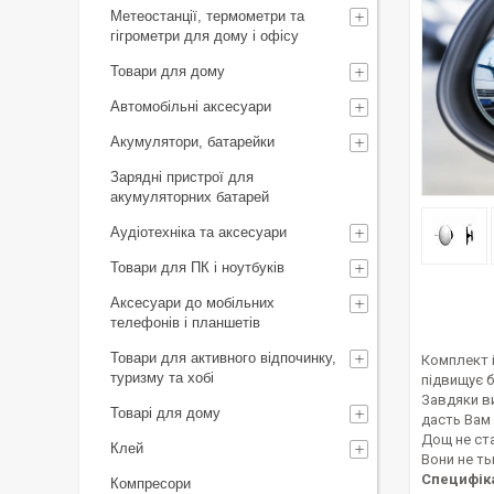
Метеостанції, термометри та
гігрометри для дому і офісу
Товари для дому
Автомобільні аксесуари
Акумулятори, батарейки
Зарядні пристрої для
акумуляторних батарей
Аудіотехніка та аксесуари
Товари для ПК і ноутбуків
Аксесуари до мобільних
телефонів і планшетів
Товари для активного відпочинку,
Комплект і
туризму та хобі
підвищує б
Завдяки в
Товарі для дому
дасть Вам 
Дощ не ст
Клей
Вони не ть
Специфік
Компресори