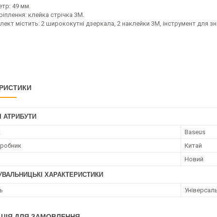
тр: 49 мм.
ріплення: клейка стрічка 3М.
лект містить: 2 ширококутні дзеркала, 2 наклейки 3М, інструмент для з
РИСТИКИ
І АТРИБУТИ
к
Baseus
иробник
Китай
Новий
УВАЛЬНИЦЬКІ ХАРАКТЕРИСТИКИ
ь
Універсал
ЦІЯ ДЛЯ ЗАМОВЛЕННЯ