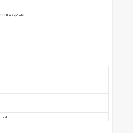
няття дзеркал.
ьний