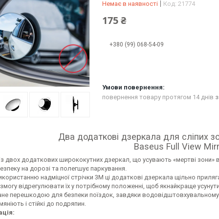
Немає в наявності
Код:
21774
175 ₴
+380 (99) 068-54-09
повернення товару протягом 14 днів
з
Два додаткові дзеркала для сліпих з
Baseus Full View Mir
з двох додаткових ширококутних дзеркал, що усувають «мертві зони» в 
езпеку на дорозі та полегшує паркування.
икористанню надміцної стрічки 3M ці додаткові дзеркала щільно приляг
змогу відрегулювати їх у потрібному положенні, щоб якнайкраще усунути
ане перешкодою для безпеки поїздок, завдяки водовідштовхувальному
мяніють і стійкі до подряпин.
ація: