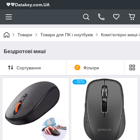
💙💛Datakey.com.UA
Товари
Товари для ПК і ноутбуків
Комп'ютерні миші і
Бездротові миші
Сортування
0
Фільтри
–31%