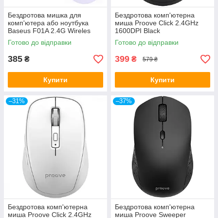
Бездротова мишка для
Бездротова комп'ютерна
комп'ютера або ноутбука
миша Proove Click 2.4GHz
Baseus F01A 2.4G Wireles
1600DPI Black
1600dpi Grey
Готово до відправки
Готово до відправки
(B01055502833-00)
385
399
₴
₴
579 ₴
Купити
Купити
–31%
–37%
Бездротова комп'ютерна
Бездротова комп'ютерна
миша Proove Click 2.4GHz
миша Proove Sweeper