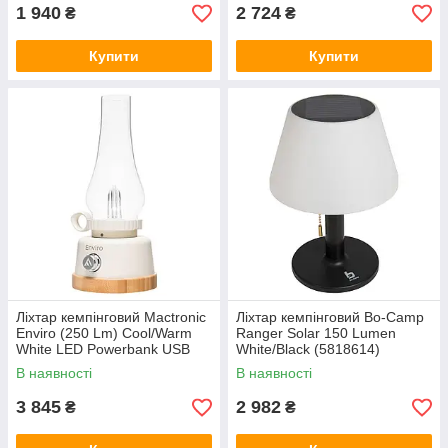
1 940
2 724
₴
₴
Купити
Купити
Ліхтар кемпінговий Mactronic
Ліхтар кемпінговий Bo-Camp
Enviro (250 Lm) Cool/Warm
Ranger Solar 150 Lumen
White LED Powerbank USB
White/Black (5818614)
Recharge (ACL0112)
В наявності
В наявності
3 845
2 982
₴
₴