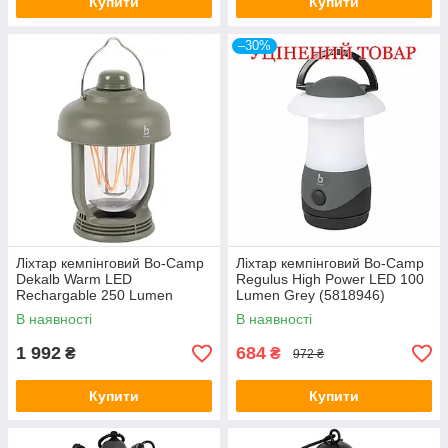
Купити
Купити
–30%
Ліхтар кемпінговий Bo-Camp
Ліхтар кемпінговий Bo-Camp
Dekalb Warm LED
Regulus High Power LED 100
Rechargable 250 Lumen
Lumen Grey (5818946)
Green (5818979)
Discounted
В наявності
В наявності
1 992
684
₴
₴
972 ₴
Купити
Купити