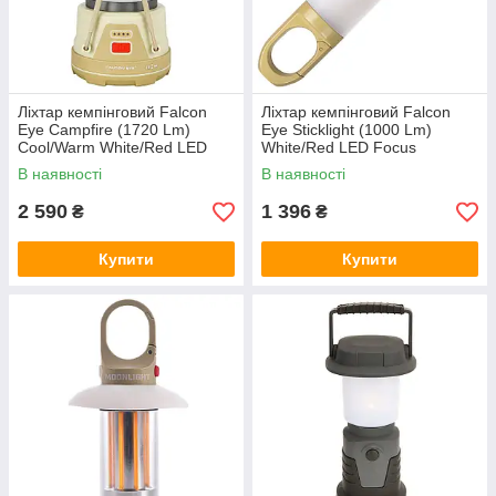
Ліхтар кемпінговий Falcon
Ліхтар кемпінговий Falcon
Eye Campfire (1720 Lm)
Eye Sticklight (1000 Lm)
Cool/Warm White/Red LED
White/Red LED Focus
Powerbank USB-C (FCL0032)
Magnetic USB-C (FCL0028)
В наявності
В наявності
2 590
1 396
₴
₴
Купити
Купити